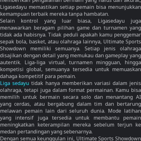
memberikan pengalaman bermain yang halus dan akurat,
Ligasedayu memastikan setiap pemain bisa menunjukkan
kemampuan terbaik mereka tanpa hambatan.
Selain kontrol yang luar biasa, Ligasedayu juga
menawarkan beragam pilihan game dan turnamen yang
tidak ada habisnya. Tidak peduli apakah kamu penggemar
sepak bola, basket, atau olahraga lainnya, Ultimate Sports
Showdown memiliki semuanya. Setiap jenis olahraga
disajikan dengan detail yang memukau dan gameplay yang
autentik. Liga-liga virtual, turnamen mingguan, hingga
kompetisi global, semuanya tersedia untuk memuaskan
dahaga kompetitif para pemain.
Liga sedayu
tidak hanya memberikan variasi dalam jenis
olahraga, tetapi juga dalam format permainan. Kamu bisa
memilih untuk bermain secara solo dan menantang AI
yang cerdas, atau bergabung dalam tim dan bertarung
melawan pemain lain dari seluruh dunia. Mode latihan
yang intensif juga tersedia untuk membantu pemain
meningkatkan keterampilan mereka sebelum terjun ke
medan pertandingan yang sebenarnya.
Dengan semua keunggulan ini, Ultimate Sports Showdown