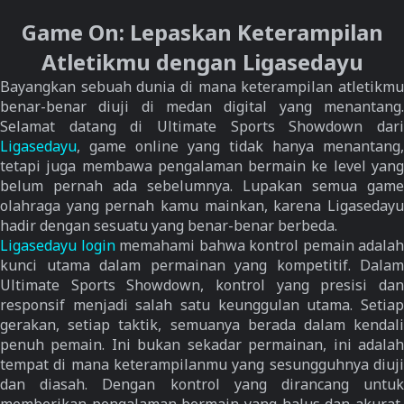
Game On: Lepaskan Keterampilan
Atletikmu dengan Ligasedayu
Bayangkan sebuah dunia di mana keterampilan atletikmu
benar-benar diuji di medan digital yang menantang.
Selamat datang di Ultimate Sports Showdown dari
Ligasedayu
, game online yang tidak hanya menantang,
tetapi juga membawa pengalaman bermain ke level yang
belum pernah ada sebelumnya. Lupakan semua game
olahraga yang pernah kamu mainkan, karena Ligasedayu
hadir dengan sesuatu yang benar-benar berbeda.
Ligasedayu login
memahami bahwa kontrol pemain adalah
kunci utama dalam permainan yang kompetitif. Dalam
Ultimate Sports Showdown, kontrol yang presisi dan
responsif menjadi salah satu keunggulan utama. Setiap
gerakan, setiap taktik, semuanya berada dalam kendali
penuh pemain. Ini bukan sekadar permainan, ini adalah
tempat di mana keterampilanmu yang sesungguhnya diuji
dan diasah. Dengan kontrol yang dirancang untuk